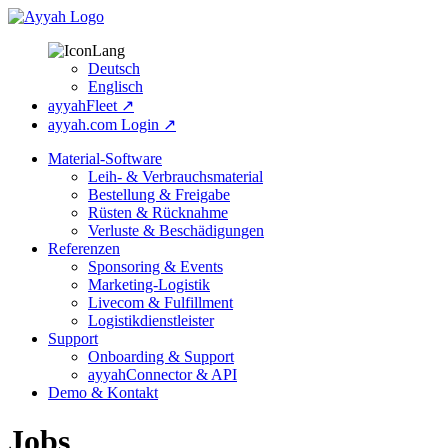
Deutsch
Englisch
ayyahFleet ↗
ayyah.com Login ↗
Material-Software
Leih- & Verbrauchsmaterial
Bestellung & Freigabe
Rüsten & Rücknahme
Verluste & Beschädigungen
Referenzen
Sponsoring & Events
Marketing-Logistik
Livecom & Fulfillment
Logistikdienstleister
Support
Onboarding & Support
ayyahConnector & API
Demo & Kontakt
Jobs